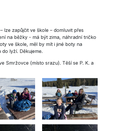
 lze zapůjčit ve škole – domluvit přes
ení na běžky - má být zima, náhradní tričko
oty ve škole, měl by mít i jiné boty na
en do lyží. Děkujeme.
ve Smržovce (místo srazu). Těší se P. K. a