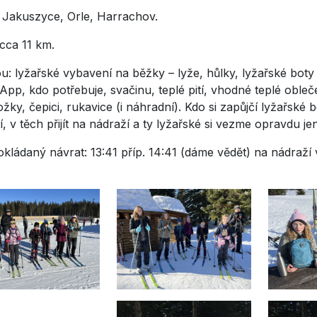
 Jakuszyce, Orle, Harrachov.
élka cca 11 km.
u: lyžařské vybavení na běžky – lyže, hůlky, lyžařské boty –
pp, kdo potřebuje, svačinu, teplé pití, vhodné teplé obleč
žky, čepici, rukavice (i náhradní). Kdo si zapůjčí lyžařské b
í, v těch přijít na nádraží a ty lyžařské si vezme opravdu j
kládaný návrat: 13:41 příp. 14:41 (dáme vědět) na nádraží 