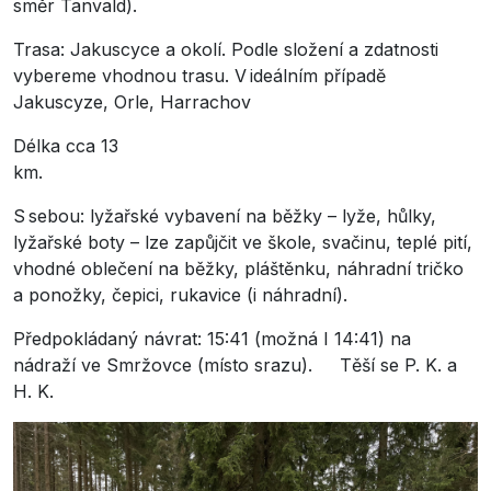
směr Tanvald).
Trasa: Jakuscyce a okolí. Podle složení a zdatnosti
vybereme vhodnou trasu. V ideálním případě
Jakuscyze, Orle, Harrachov
Délka cca 13
km.
S sebou: lyžařské vybavení na běžky – lyže, hůlky,
lyžařské boty – lze zapůjčit ve škole, svačinu, teplé pití,
vhodné oblečení na běžky, pláštěnku, náhradní tričko
a ponožky, čepici, rukavice (i náhradní).
Předpokládaný návrat: 15:41 (možná I 14:41) na
nádraží ve Smržovce (místo srazu). Těší se P. K. a
H. K.