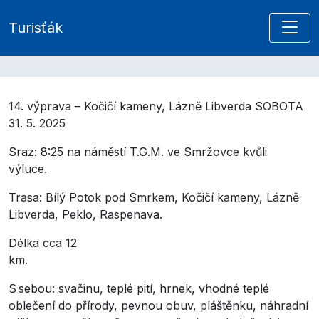
Turisťák
14. výprava – Kočičí kameny, Lázně Libverda SOBOTA
31. 5. 2025
Sraz: 8:25 na náměstí T.G.M. ve Smržovce kvůli
výluce.
Trasa: Bílý Potok pod Smrkem, Kočičí kameny, Lázně
Libverda, Peklo, Raspenava.
Délka cca 12
km.
S sebou: svačinu, teplé pití, hrnek, vhodné teplé
oblečení do přírody, pevnou obuv, pláštěnku, náhradní