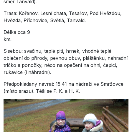
směr Tanvald).
Trasa: Kořenov, Lesní chata, Tesařov, Pod Hvězdou,
Hvězda, Příchovice, Světlá, Tanvald.
Délka cca 9
km.
S sebou: svačinu, teplé pití, hrnek, vhodné teplé
oblečení do přírody, pevnou obuv, pláštěnku, náhradní
tričko a ponožky, něco na opečení na ohni, čepici,
rukavice (i náhradní).
Předpokládaný návrat: 15:41 na nádraží ve Smržovce
(místo srazu). Těší se P. K. a H. K.