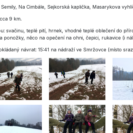
 Semily, Na Cimbále, Sejkorská kaplička, Masarykova vyhlí
élka cca 9 km.
u: svačinu, teplé pití, hrnek, vhodné teplé oblečení do př
 a ponožky, něco na opečení na ohni, čepici, rukavice (i n
kládaný návrat: 15:41 na nádraží ve Smržovce (místo srazu