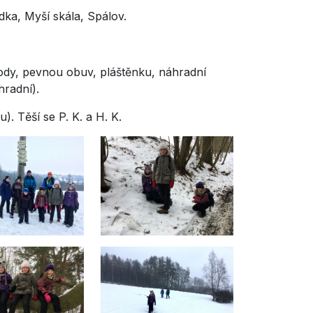
dka, Myší skála, Spálov.
írody, pevnou obuv, pláštěnku, náhradní
áhradní).
). Těší se P. K. a H. K.