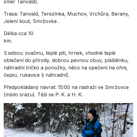
směr Tanvald).
Trasa: Tanvald, Terezínka, Muchov, Vrchůra, Berany,
Jelení kout, Smržovka .
Délka cca 10
km.
S sebou: svačinu, teplé pití, hrnek, vhodné teplé
oblečení do přírody, dobrou pevnou obuv, pláštěnku,
náhradní tričko a ponožky, něco na opečení na ohni,
čepici, rukavice (i náhradní).
Předpokládaný návrat: 15:00 na nádraží ve Smržovce
(místo srazu). Těší se P. K. a H. K.